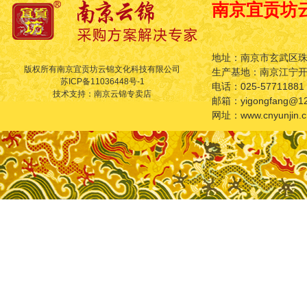
南京宜贡坊
地址：南京市玄武区珠
版权所有南京宜贡坊云锦文化科技有限公司
生产基地：南京江宁
苏ICP备11036448号-1
电话：025-57711881
技术支持：南京云锦专卖店
邮箱：yigongfang@12
网址：www.cnyunjin.c