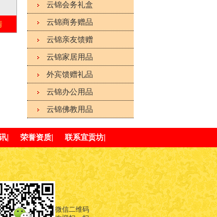
云锦会务礼盒
云锦商务赠品
情
云锦亲友馈赠
云锦家居用品
外宾馈赠礼品
云锦办公用品
云锦佛教用品
讯
|
荣誉资质
|
联系宜贡坊
|
微信二维码