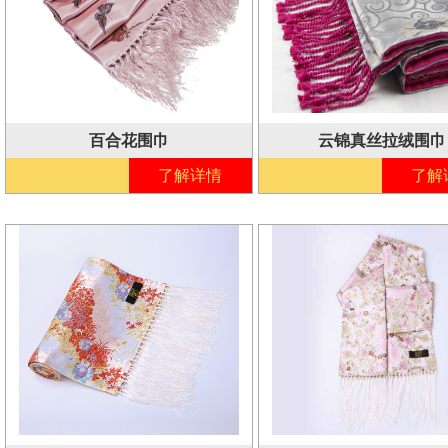
百合花围巾
云锦真丝拉绒围巾
在线咨询
了解详情
在线咨询
了解