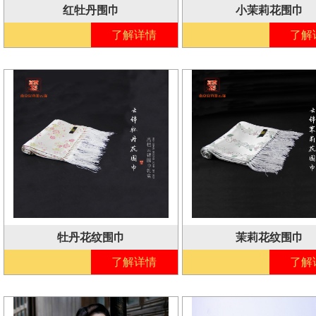
红牡丹围巾
小茉莉花围巾
在线咨询
了解详情
在线咨询
了解
牡丹花纹围巾
茉莉花纹围巾
在线咨询
了解详情
在线咨询
了解