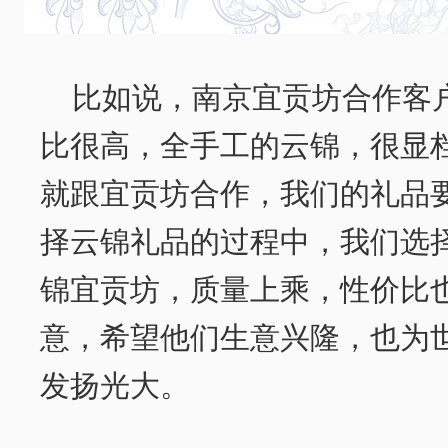
比如说，南京宜贡坊合作客
比很高，全手工的云锦，很显
就跟宜贡坊合作，我们的礼品
择云锦礼品的过程中，我们选
锦宜贡坊，质量上乘，性价比
意，希望他们生意兴隆，也为
发扬光大。