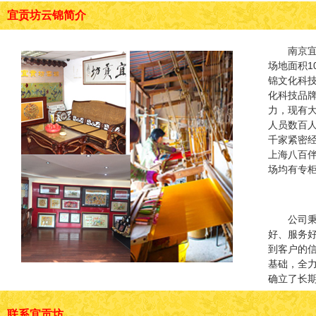
宜贡坊云锦简介
南京
场地面积1
锦文化科
化科技品
力，现有
人员数百
千家紧密
上海八百
场均有专
公司秉
好、服务
到客户的
基础，全
确立了长
联系宜贡坊