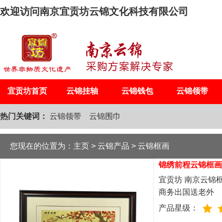
欢迎访问南京宜贡坊云锦文化科技有限公司
宜贡坊首页
云锦挂轴
云锦钱包
云锦领带
热门关键词：
云锦领带
云锦围巾
您现在的位置为：
主页
>
云锦产品
>
云锦框画
锦绣前程云锦框画
宜贡坊 南京云锦
商务出国送老外
产品星级：