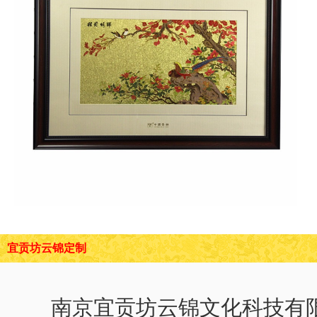
宜贡坊云锦定制
南京宜贡坊云锦文化科技有