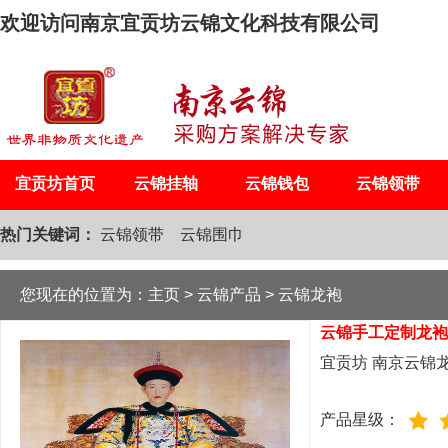
欢迎访问南京宜贡坊云锦文化科技有限公司
宜贡坊首页
云锦挂轴
云锦钱包
云锦领带
热门关键词：
云锦领带
云锦围巾
您现在的位置为：
主页
>
云锦产品
>
云锦龙袍
云锦手工定制龙袍
宜贡坊 南京云锦
产品星级：