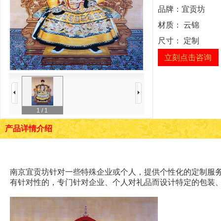
品牌：
宜贡坊
材质：
云锦
尺寸：
定制
立刻点击咨询
1
/ 1
产品详情介绍
南京宜贡坊针对一些特殊企业或个人，提供个性化的定制服
有针对性的，专门针对企业、个人对礼品而设计特定的包装