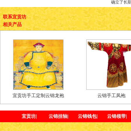
确立了长
联系宜贡坊
相关产品
宜贡坊手工定制云锦龙袍
云锦手工凤袍
宜贡坊
|
云锦挂轴
|
云锦钱包
|
云锦领带
|