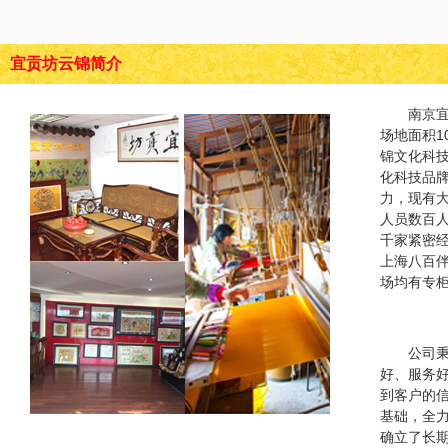
宜贡坊云锦简介
南京
场地面积1
锦文化科
化科技品
力，现有
人员数百
千家紧密
上海八百
场均有专
公司秉
好、服务
到客户的
基础，全
确立了长