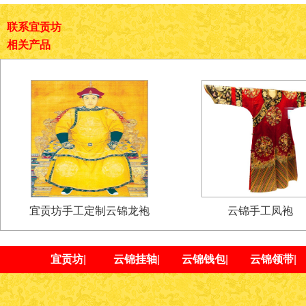
联系宜贡坊
相关产品
宜贡坊手工定制云锦龙袍
云锦手工凤袍
宜贡坊
|
云锦挂轴
|
云锦钱包
|
云锦领带
|