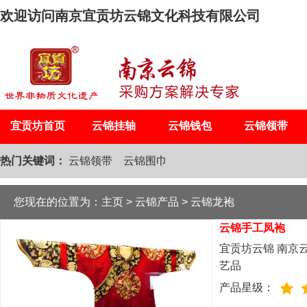
欢迎访问南京宜贡坊云锦文化科技有限公司
宜贡坊首页
云锦挂轴
云锦钱包
云锦领带
热门关键词：
云锦领带
云锦围巾
您现在的位置为：
主页
>
云锦产品
>
云锦龙袍
云锦手工凤袍
宜贡坊云锦 南京云
艺品
产品星级：